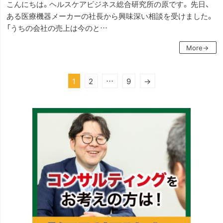
こんにちは。ヘルスケアビジネス総合研究所の原です。 先日、
ある医療機器メーカーの社長から興味深い相談を受けました。
「うちの会社の売上は今のと…
More→
投
1
2
…
9
→
稿
の
ペ
ー
ジ
送
り