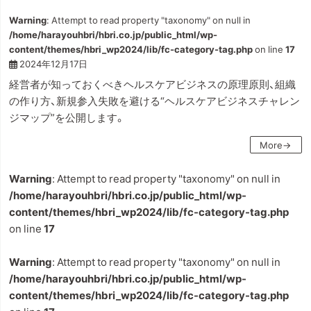
Warning
: Attempt to read property "taxonomy" on null in
/home/harayouhbri/hbri.co.jp/public_html/wp-
content/themes/hbri_wp2024/lib/fc-category-tag.php
on line
17
2024年12月17日
経営者が知っておくべきヘルスケアビジネスの原理原則、組織
の作り方、新規参入失敗を避ける“ヘルスケアビジネスチャレン
ジマップ”を公開します。
More→
Warning
: Attempt to read property "taxonomy" on null in
/home/harayouhbri/hbri.co.jp/public_html/wp-
content/themes/hbri_wp2024/lib/fc-category-tag.php
on line
17
Warning
: Attempt to read property "taxonomy" on null in
/home/harayouhbri/hbri.co.jp/public_html/wp-
content/themes/hbri_wp2024/lib/fc-category-tag.php