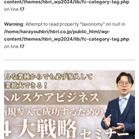
content/themes/hbri_wp2024/lib/fc-category-tag.php
on line
17
Warning
: Attempt to read property "taxonomy" on null in
/home/harayouhbri/hbri.co.jp/public_html/wp-
content/themes/hbri_wp2024/lib/fc-category-tag.php
on line
17