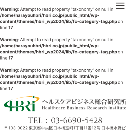
Warning
: Attempt to read property "taxonomy" on null in
/home/harayouhbri/hbri.co.jp/public_html/wp-
content/themes/hbri_wp2024/lib/fc-category-tag.php
on
line
17
Warning
: Attempt to read property "taxonomy" on null in
/home/harayouhbri/hbri.co.jp/public_html/wp-
content/themes/hbri_wp2024/lib/fc-category-tag.php
on
line
17
Warning
: Attempt to read property "taxonomy" on null in
/home/harayouhbri/hbri.co.jp/public_html/wp-
content/themes/hbri_wp2024/lib/fc-category-tag.php
on
line
17
TEL：
03-6690-5428
〒103-0022
東京都中央区日本橋室町1丁目11番12号
日本橋水野ビ