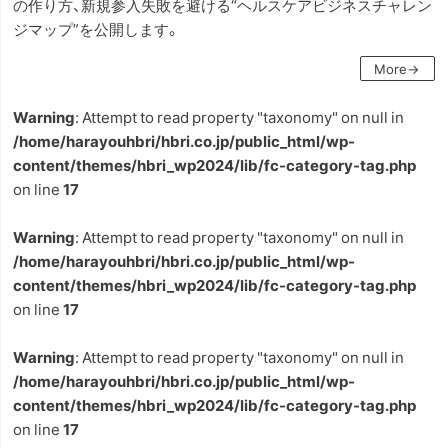
の作り方、新規参入失敗を避ける“ヘルスケアビジネスチャレン
ジマップ”を公開します。
More→
Warning
: Attempt to read property "taxonomy" on null in
/home/harayouhbri/hbri.co.jp/public_html/wp-
content/themes/hbri_wp2024/lib/fc-category-tag.php
on line
17
Warning
: Attempt to read property "taxonomy" on null in
/home/harayouhbri/hbri.co.jp/public_html/wp-
content/themes/hbri_wp2024/lib/fc-category-tag.php
on line
17
Warning
: Attempt to read property "taxonomy" on null in
/home/harayouhbri/hbri.co.jp/public_html/wp-
content/themes/hbri_wp2024/lib/fc-category-tag.php
on line
17