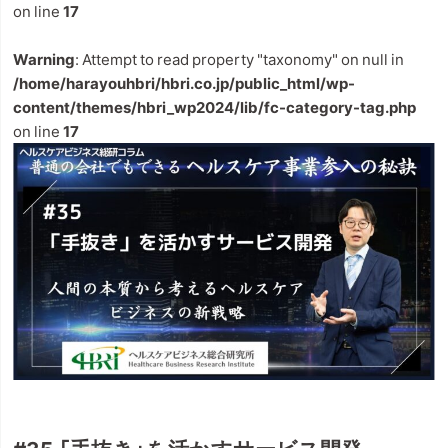
on line
17
Warning
: Attempt to read property "taxonomy" on null in
/home/harayouhbri/hbri.co.jp/public_html/wp-
content/themes/hbri_wp2024/lib/fc-category-tag.php
on line
17