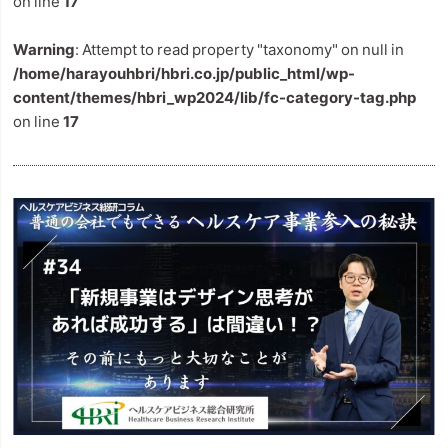
on line
17
Warning
: Attempt to read property "taxonomy" on null in
/home/harayouhbri/hbri.co.jp/public_html/wp-
content/themes/hbri_wp2024/lib/fc-category-tag.php
on line
17