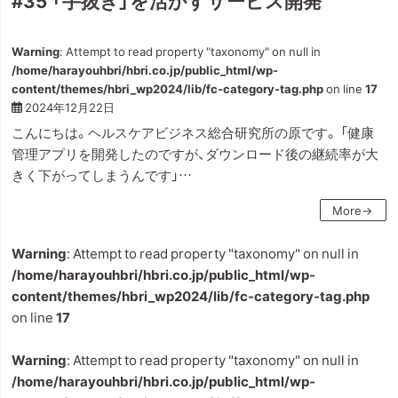
#35 「手抜き」を活かすサービス開発
Warning
: Attempt to read property "taxonomy" on null in
/home/harayouhbri/hbri.co.jp/public_html/wp-
content/themes/hbri_wp2024/lib/fc-category-tag.php
on line
17
2024年12月22日
こんにちは。ヘルスケアビジネス総合研究所の原です。 「健康
管理アプリを開発したのですが、ダウンロード後の継続率が大
きく下がってしまうんです」…
More→
Warning
: Attempt to read property "taxonomy" on null in
/home/harayouhbri/hbri.co.jp/public_html/wp-
content/themes/hbri_wp2024/lib/fc-category-tag.php
on line
17
Warning
: Attempt to read property "taxonomy" on null in
/home/harayouhbri/hbri.co.jp/public_html/wp-